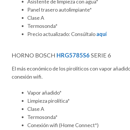
Asistente de limpieza con agua*
Panel trasero autolimpiante*
Clase A
Termosonda*
Precio actualizado: Consúltalo
aquí
HORNO BOSCH
HRG5785S6
SERIE 6
El más económico de los pirolíticos con vapor añad
conexión wifi.
Vapor añadido*
Limpieza pirolítica*
Clase A
Termosonda*
Conexión wifi (Home Connect*)