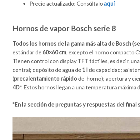
Precio actualizado: Consúltalo
aquí
Hornos de vapor Bosch serie 8
Todos los hornos de la gama más alta de Bosch (ser
estándar de
60×60 cm
, excepto el horno compacto C
Tienen control con display TFT táctiles, es decir, una 
central; depósito de agua de
1 l
de capacidad; asiste
(
precalentamiento rápido
del horno); apertura y ci
4D
*. Estos hornos llegan a una temperatura máxima 
*En la sección de preguntas y respuestas del final 