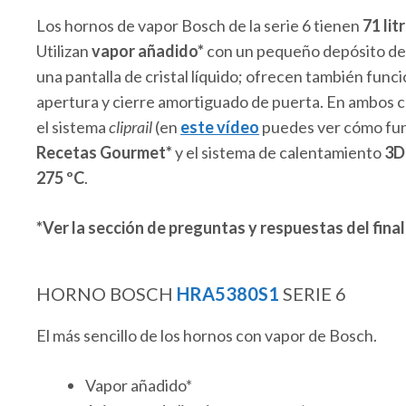
Los hornos de vapor Bosch de la serie 6 tienen
71 lit
Utilizan
vapor añadido*
con un pequeño depósito d
una pantalla de cristal líquido; ofrecen también func
apertura y cierre amortiguado de puerta. En ambos 
el sistema
cliprail
(en
este vídeo
puedes ver cómo func
Recetas Gourmet*
y el sistema de calentamiento
3D
275 ºC
.
*Ver la sección de preguntas y respuestas del final
HORNO BOSCH
HRA5380S1
SERIE 6
El más sencillo de los hornos con vapor de Bosch.
Vapor añadido*