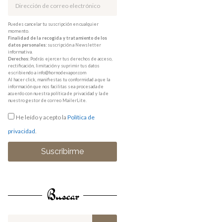
Puedes cancelar tu suscripción en cualquier
momento.
Finalidad de la recogida y tratamiento de los
datos personales:
suscripción a Newsletter
informativa.
Derechos:
Podrás ejercer tus derechos de acceso,
rectificación, limitación y suprimir tus datos
escribiendo a info@hornodevapor.com
Al hacer click, manifiestas tu conformidad a que la
información que nos facilitas sea procesada de
acuerdo con nuestra política de privacidad y la de
nuestro gestor de correo MailerLite.
He leído y acepto la
Política de
privacidad
.
Suscribirme
Buscar