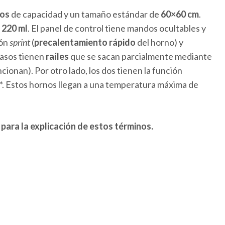
ros
de capacidad y un tamaño estándar de
60×60 cm
.
e
220 ml
. El panel de control tiene mandos ocultables y
ión
sprint
(
precalentamiento rápido
del horno) y
casos tienen
raíles
que se sacan parcialmente mediante
ionan). Por otro lado, los dos tienen la función
*. Estos hornos llegan a una temperatura máxima de
 para la explicación de estos términos.