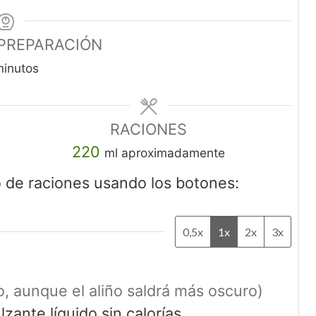
 PREPARACIÓN
minutos
RACIONES
220
ml aproximadamente
ro de raciones usando los botones:
0,5x
1x
2x
3x
to, aunque el aliño saldrá más oscuro)
zante líquido sin calorías