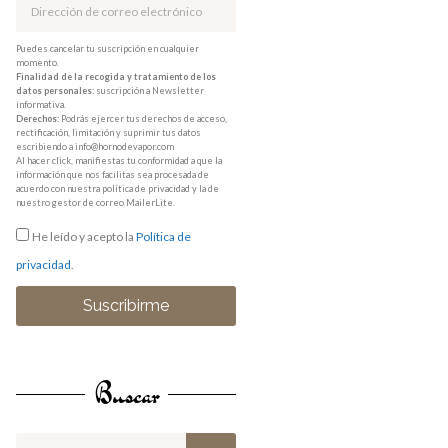
Puedes cancelar tu suscripción en cualquier
momento.
Finalidad de la recogida y tratamiento de los
datos personales:
suscripción a Newsletter
informativa.
Derechos:
Podrás ejercer tus derechos de acceso,
rectificación, limitación y suprimir tus datos
escribiendo a info@hornodevapor.com
Al hacer click, manifiestas tu conformidad a que la
información que nos facilitas sea procesada de
acuerdo con nuestra política de privacidad y la de
nuestro gestor de correo MailerLite.
He leído y acepto la
Política de
privacidad
.
Suscribirme
Buscar