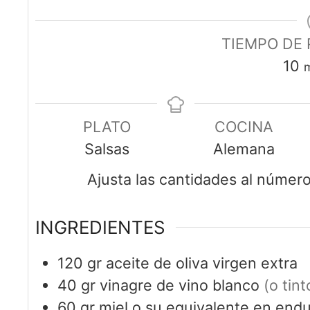
TIEMPO DE
10
PLATO
COCINA
Salsas
Alemana
Ajusta las cantidades al núme
INGREDIENTES
120
gr
aceite de oliva virgen extra
40
gr
vinagre de vino blanco
(o tin
60
gr
miel o su equivalente en endul