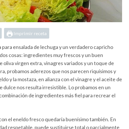
Imprimir receta
a para ensalada de lechuga y un verdadero capricho
d, dos cosas: ingredientes muy frescos y un buen
 oliva virgen extra, vinagres variados y un toque de
era, probamos aderezos que nos parecen riquísimos y
do y la mostaza, en alianza con el vinagre y el aceite de
e dulce nos resulta irresistible. Lo probamos en un
combinación de ingredientes más fiel para recrear el
on el eneldo fresco quedaría buenísimo también. En
idad respetable, puede sustituirse total o parcialmente