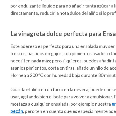
por endulzante líquido para no añadir tanta azúcar a
directamente, reducir la nota dulce del aliño si lo pref
La vinagreta dulce perfecta para Ens
Este aderezo es perfecto para una ensalada muy senc
frescos, partidos en gajos, con pimientos asados o t
necesiten nada más; pero si quieres, puedes añadir 
asar los pimientos, corta en tiras, añade un hilo de ac
Hornea a 200 ºC con humedad baja durante 30 minuto
Guarda el aliño en un tarro en la nevera; puede conse
usar, agitando bien el bote para volver a emulsionar. 
mostaza a cualquier ensalada, por ejemplo nuestra
en
pecán
, pero ten en cuenta que es especialmente ade