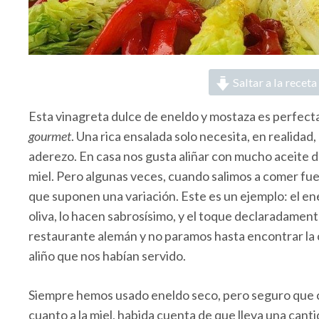
Saltar a la receta
Esta vinagreta dulce de eneldo y mostaza es perfect
gourmet
. Una rica ensalada solo necesita, en realida
aderezo. En casa nos gusta aliñar con mucho aceite de
miel. Pero algunas veces, cuando salimos a comer fu
que suponen una variación. Este es un ejemplo: el enel
oliva, lo hacen sabrosísimo, y el toque declaradament
restaurante alemán y no paramos hasta encontrar la 
aliño que nos habían servido.
Siempre hemos usado eneldo seco, pero seguro que c
cuanto a la miel, habida cuenta de que lleva una cant