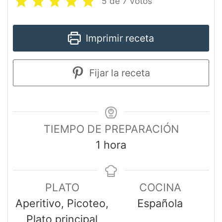
5
de
7
votos
Imprimir receta
Fijar la receta
TIEMPO DE PREPARACIÓN
1
hora
PLATO
COCINA
Aperitivo, Picoteo,
Española
Plato principal