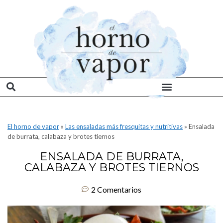
El horno de vapor
»
Las ensaladas más fresquitas y nutritivas
»
Ensalada
de burrata, calabaza y brotes tiernos
ENSALADA DE BURRATA,
CALABAZA Y BROTES TIERNOS
2 Comentarios