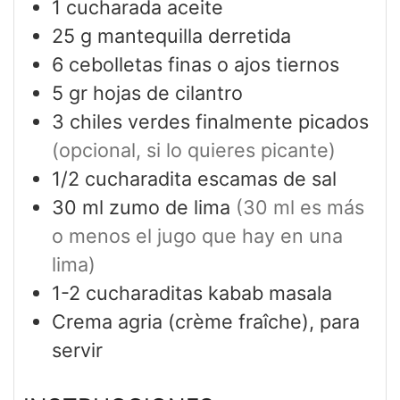
1
cucharada
aceite
25
g
mantequilla derretida
6
cebolletas finas o ajos tiernos
5
gr
hojas de cilantro
3
chiles verdes finalmente picados
(opcional, si lo quieres picante)
1/2
cucharadita
escamas de sal
30 ml
zumo de lima
(30 ml es más
o menos el jugo que hay en una
lima)
1-2
cucharaditas
kabab masala
Crema agria (crème fraîche), para
servir