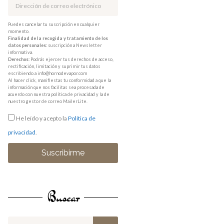
Puedes cancelar tu suscripción en cualquier
momento.
Finalidad de la recogida y tratamiento de los
datos personales:
suscripción a Newsletter
informativa.
Derechos:
Podrás ejercer tus derechos de acceso,
rectificación, limitación y suprimir tus datos
escribiendo a info@hornodevapor.com
Al hacer click, manifiestas tu conformidad a que la
información que nos facilitas sea procesada de
acuerdo con nuestra política de privacidad y la de
nuestro gestor de correo MailerLite.
He leído y acepto la
Política de
privacidad
.
Suscribirme
Buscar