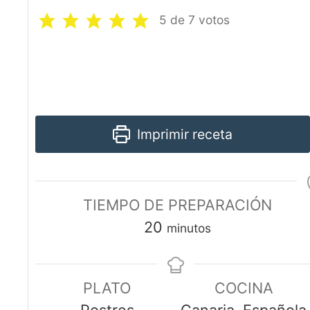
5
de
7
votos
Imprimir receta
TIEMPO DE PREPARACIÓN
20
minutos
PLATO
COCINA
Postres
Canaria, Española