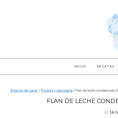
INICIO
RECETAS
El horno de vapor
»
Postres y repostería
»
Flan de leche condensada d
FLAN DE LECHE COND
16 C