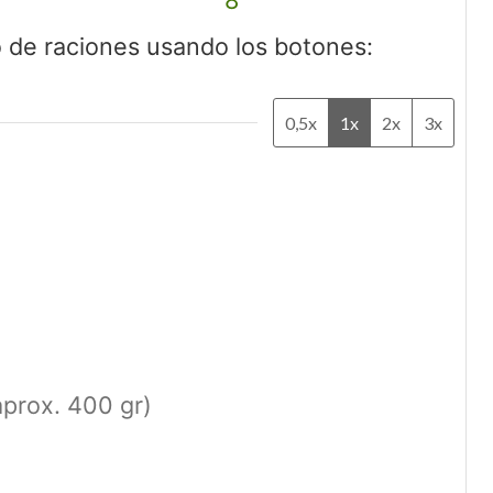
ro de raciones usando los botones:
0,5x
1x
2x
3x
aprox. 400 gr)