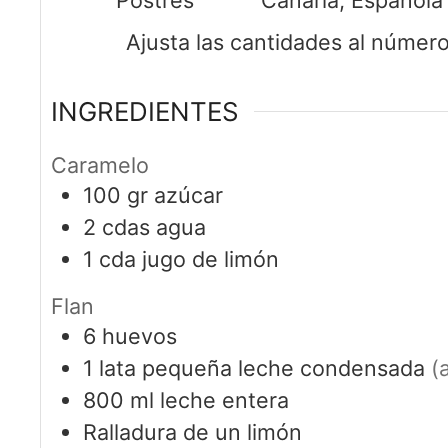
Ajusta las cantidades al núme
INGREDIENTES
Caramelo
100
gr
azúcar
2
cdas
agua
1
cda
jugo de limón
Flan
6
huevos
1
lata pequeña leche condensada
(
800
ml
leche entera
Ralladura de un limón