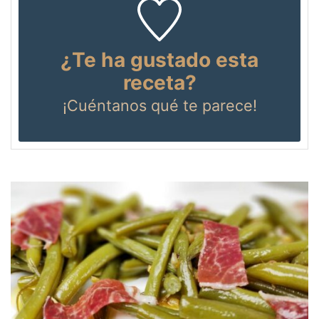
¿Te ha gustado esta
receta?
¡Cuéntanos
qué te parece!