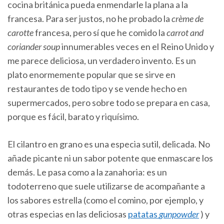
cocina británica pueda enmendarle la plana a la
francesa. Para ser justos, no he probado la
crème de
carotte
francesa, pero sí que he comido la
carrot and
coriander soup
innumerables veces en el Reino Unido y
me parece deliciosa, un verdadero invento. Es un
plato enormemente popular que se sirve en
restaurantes de todo tipo y se vende hecho en
supermercados, pero sobre todo se prepara en casa,
porque es fácil, barato y riquísimo.
El cilantro en grano es una especia sutil, delicada. No
añade picante ni un sabor potente que enmascare los
demás. Le pasa como a la zanahoria: es un
todoterreno que suele utilizarse de acompañante a
los sabores estrella (como el comino, por ejemplo, y
otras especias en las deliciosas
patatas
gunpowder
) y