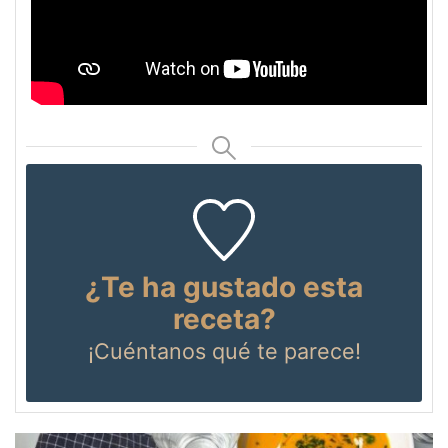
¿Te ha gustado esta
receta?
¡Cuéntanos
qué te parece!