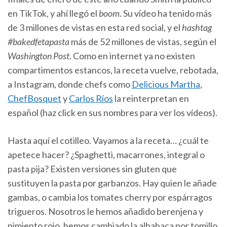
en TikTok, y ahí llegó el
boom
. Su vídeo ha tenido más
de 3 millones de vistas en esta red social, y el
hashtag
#bakedfetapasta
más de 52 millones de vistas, según el
Washington Post
. Como en internet ya no existen
compartimentos estancos, la receta vuelve, rebotada,
a Instagram, donde chefs como
Delicious Martha
,
ChefBosquet
y
Carlos Ríos
la reinterpretan en
español (haz click en sus nombres para ver los vídeos).
Hasta aquí el cotilleo. Vayamos a la receta… ¿cuál te
apetece hacer? ¿Spaghetti, macarrones, integral o
pasta pija? Existen versiones sin gluten que
sustituyen la pasta por garbanzos. Hay quien le añade
gambas, o cambia los tomates cherry por espárragos
trigueros. Nosotros le hemos añadido berenjena y
pimiento rojo, hemos cambiado la albahaca por tomillo