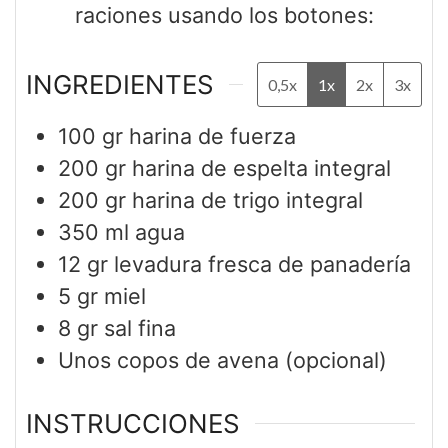
raciones usando los botones:
INGREDIENTES
0,5x
1x
2x
3x
100
gr
harina de fuerza
200
gr
harina de espelta integral
200
gr
harina de trigo integral
350
ml
agua
12
gr
levadura fresca de panadería
5
gr
miel
8
gr
sal fina
Unos copos de avena (opcional)
INSTRUCCIONES