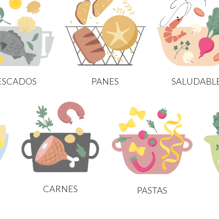
ESCADOS
PANES
SALUDABL
CARNES
PASTAS