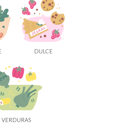
E
DULCE
VERDURAS