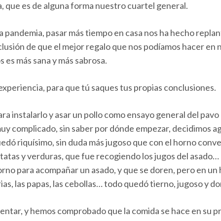
a, que es de alguna forma nuestro cuartel general.
a pandemia, pasar más tiempo en casa nos ha hecho replan
clusión de que el mejor regalo que nos podíamos hacer en
s es más sana y más sabrosa.
experiencia, para que tú saques tus propias conclusiones.
ara instalarlo y asar un pollo como ensayo general del pa
uy complicado, sin saber por dónde empezar, decidimos aga
dó riquísimo, sin duda más jugoso que con el horno convenc
atas y verduras, que fue recogiendo los jugos del asado…
horno para acompañar un asado, y que se doren, pero en un
rias, las papas, las cebollas… todo quedó tierno, jugoso y d
ntar, y hemos comprobado que la comida se hace en su prop