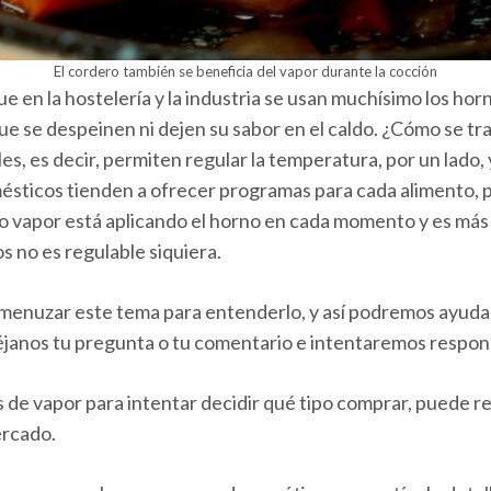
El cordero también se beneficia del vapor durante la cocción
que en la hostelería y la industria se usan muchísimo los ho
que se despeinen ni dejen su sabor en el caldo. ¿Cómo se t
, es decir, permiten regular la temperatura, por un lado, y
sticos tienden a ofrecer programas para cada alimento, p
vapor está aplicando el horno en cada momento y es más dif
s no es regulable siquiera.
enuzar este tema para entenderlo, y así podremos ayudarte 
éjanos tu pregunta o tu comentario e intentaremos respo
e vapor para intentar decidir qué tipo comprar, puede resu
ercado.